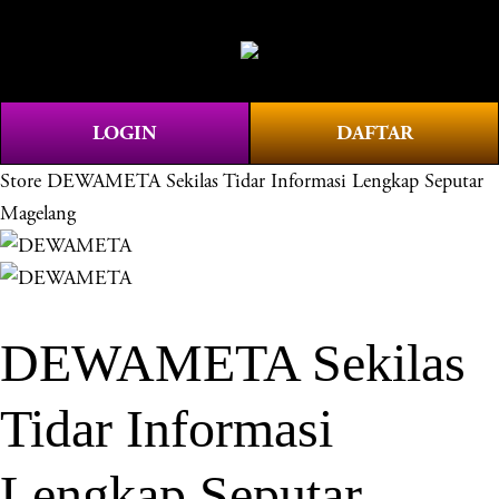
O
0
p
e
n
LOGIN
DAFTAR
M
e
Store
DEWAMETA Sekilas Tidar Informasi Lengkap Seputar
n
Magelang
u
DEWAMETA Sekilas
Tidar Informasi
Lengkap Seputar