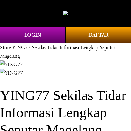
O
0
p
e
n
LOGIN
DAFTAR
M
e
Store
YING77 Sekilas Tidar Informasi Lengkap Seputar
n
Magelang
u
YING77 Sekilas Tidar
Informasi Lengkap
Seputar Magelang