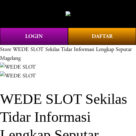
O
0
p
e
n
LOGIN
DAFTAR
M
e
Store
WEDE SLOT Sekilas Tidar Informasi Lengkap Seputar
n
Magelang
u
WEDE SLOT Sekilas
Tidar Informasi
Lengkap Seputar