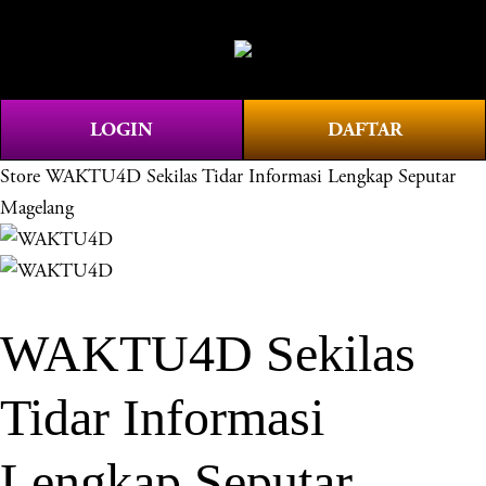
O
0
p
e
n
LOGIN
DAFTAR
M
e
Store
WAKTU4D Sekilas Tidar Informasi Lengkap Seputar
n
Magelang
u
WAKTU4D Sekilas
Tidar Informasi
Lengkap Seputar