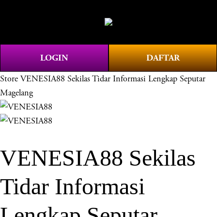
O
0
p
e
n
LOGIN
DAFTAR
M
e
Store
VENESIA88 Sekilas Tidar Informasi Lengkap Seputar
n
Magelang
u
VENESIA88 Sekilas
Tidar Informasi
Lengkap Seputar