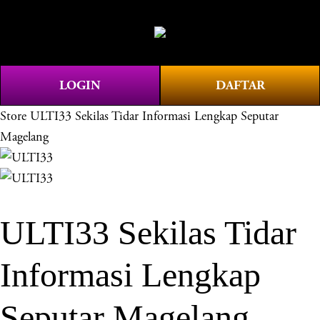
O
0
p
e
n
LOGIN
DAFTAR
M
e
Store
ULTI33 Sekilas Tidar Informasi Lengkap Seputar
n
Magelang
u
ULTI33 Sekilas Tidar
Informasi Lengkap
Seputar Magelang