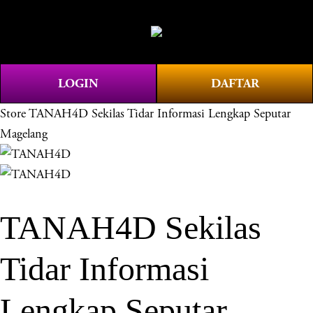
O
0
p
e
n
LOGIN
DAFTAR
M
e
Store
TANAH4D Sekilas Tidar Informasi Lengkap Seputar
n
Magelang
u
TANAH4D Sekilas
Tidar Informasi
Lengkap Seputar