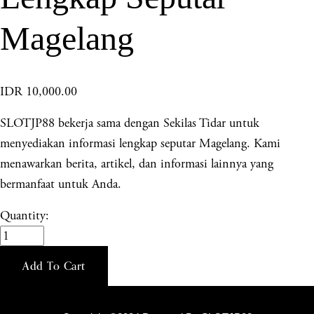
Magelang
IDR 10,000.00
SLOTJP88 bekerja sama dengan Sekilas Tidar untuk
menyediakan informasi lengkap seputar Magelang. Kami
menawarkan berita, artikel, dan informasi lainnya yang
bermanfaat untuk Anda.
Quantity:
Add To Cart