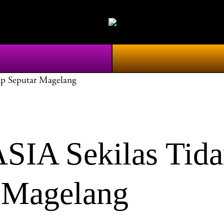
p Seputar Magelang
A Sekilas Tidar
 Magelang