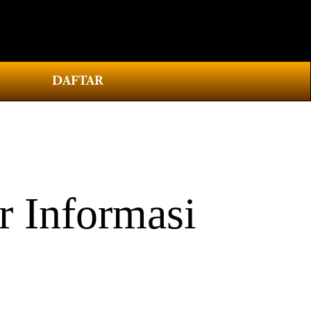
0
DAFTAR
 Informasi