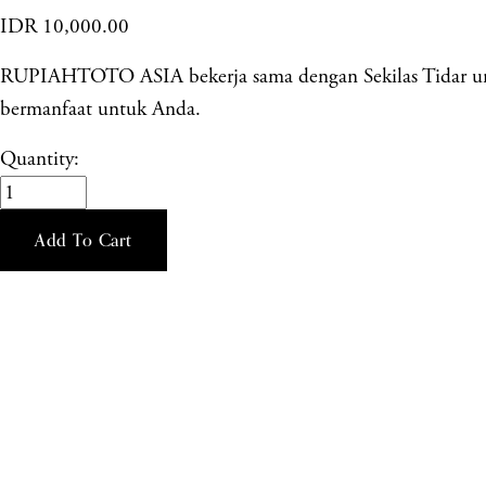
IDR 10,000.00
RUPIAHTOTO ASIA bekerja sama dengan Sekilas Tidar untu
bermanfaat untuk Anda.
Quantity:
Add To Cart