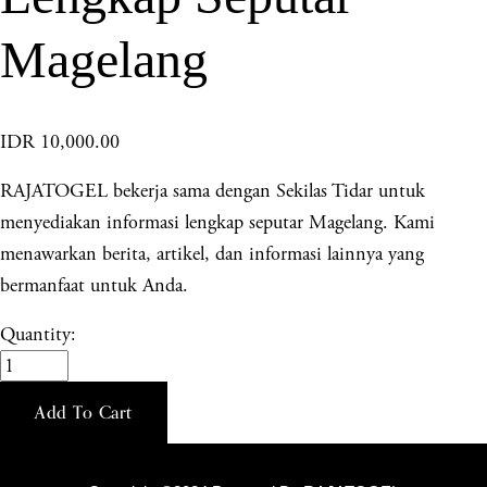
Magelang
IDR 10,000.00
RAJATOGEL bekerja sama dengan Sekilas Tidar untuk
menyediakan informasi lengkap seputar Magelang. Kami
menawarkan berita, artikel, dan informasi lainnya yang
bermanfaat untuk Anda.
Quantity:
Add To Cart