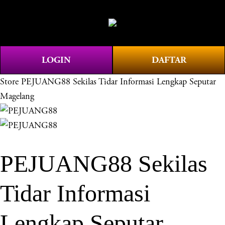
O
0
p
e
n
LOGIN
DAFTAR
M
e
Store
PEJUANG88 Sekilas Tidar Informasi Lengkap Seputar
n
Magelang
u
PEJUANG88 Sekilas
Tidar Informasi
Lengkap Seputar