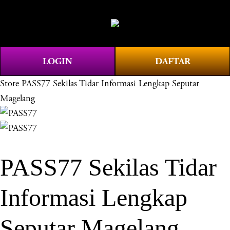
O
0
p
e
n
LOGIN
DAFTAR
M
e
Store
PASS77 Sekilas Tidar Informasi Lengkap Seputar
n
Magelang
u
PASS77 Sekilas Tidar
Informasi Lengkap
Seputar Magelang