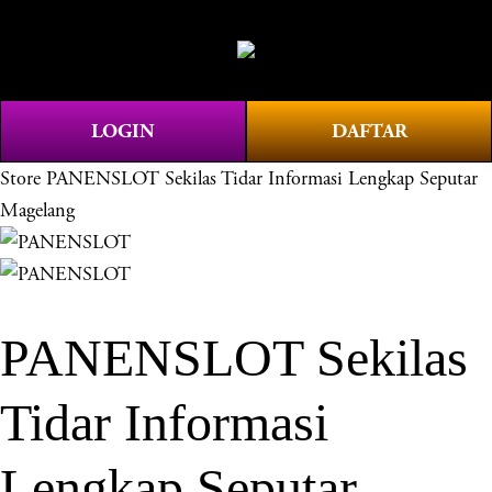
O
0
p
e
n
LOGIN
DAFTAR
M
e
Store
PANENSLOT Sekilas Tidar Informasi Lengkap Seputar
n
Magelang
u
PANENSLOT Sekilas
Tidar Informasi
Lengkap Seputar