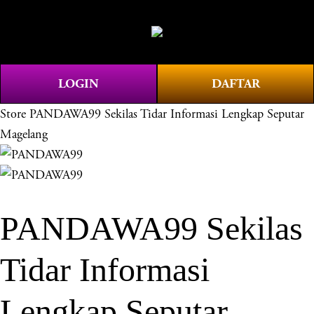
O
0
p
e
n
LOGIN
DAFTAR
M
e
Store
PANDAWA99 Sekilas Tidar Informasi Lengkap Seputar
n
Magelang
u
PANDAWA99 Sekilas
Tidar Informasi
Lengkap Seputar