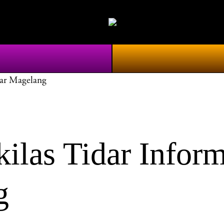
ar Magelang
as Tidar Inform
g