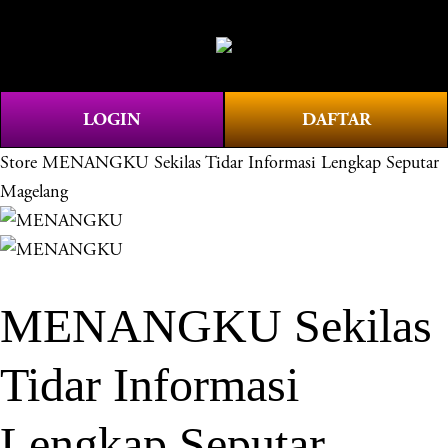
O
0
p
e
n
LOGIN
DAFTAR
M
e
Store
MENANGKU Sekilas Tidar Informasi Lengkap Seputar
n
Magelang
u
MENANGKU Sekilas
Tidar Informasi
Lengkap Seputar