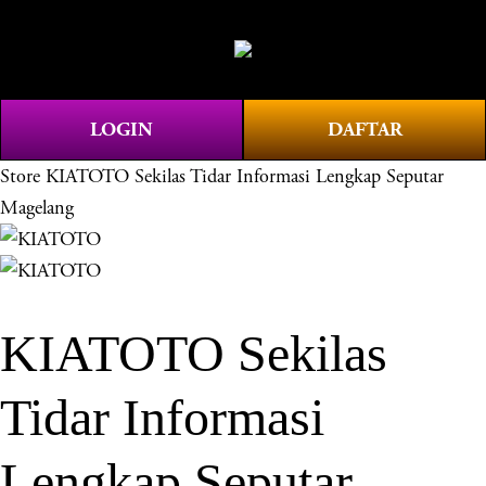
O
0
p
e
n
LOGIN
DAFTAR
M
e
Store
KIATOTO Sekilas Tidar Informasi Lengkap Seputar
n
Magelang
u
KIATOTO Sekilas
Tidar Informasi
Lengkap Seputar