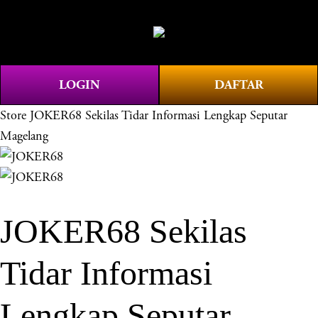
O
0
p
e
n
LOGIN
DAFTAR
M
e
Store
JOKER68 Sekilas Tidar Informasi Lengkap Seputar
n
Magelang
u
JOKER68 Sekilas
Tidar Informasi
Lengkap Seputar