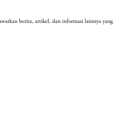
kan berita, artikel, dan informasi lainnya yang