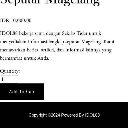
IDR 10,000.00
IDOL88 bekerja sama dengan Sekilas Tidar untuk
menyediakan informasi lengkap seputar Magelang. Kami
menawarkan berita, artikel, dan informasi lainnya yang
bermanfaat untuk Anda.
Quantity:
Add To Cart
Copyright ©2024 Powered By IDOL88