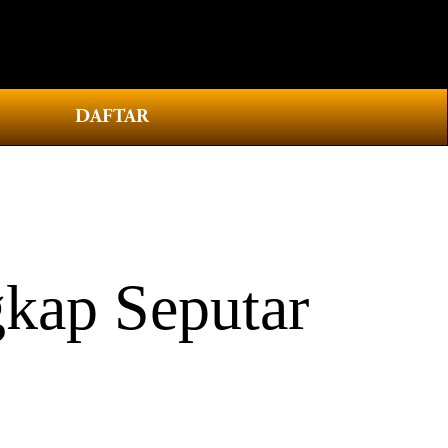
0
DAFTAR
gkap Seputar