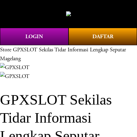
O
0
p
e
n
LOGIN
DAFTAR
M
e
Store
GPXSLOT Sekilas Tidar Informasi Lengkap Seputar
n
Magelang
u
GPXSLOT Sekilas
Tidar Informasi
Lengkap Seputar