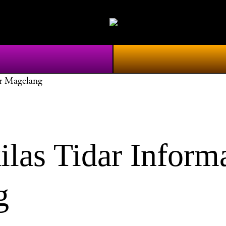
r Magelang
s Tidar Informa
g