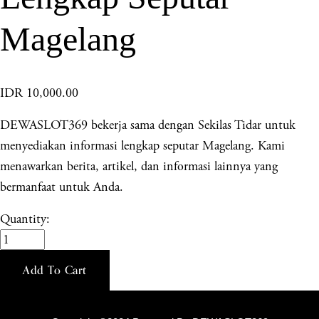
Magelang
IDR 10,000.00
DEWASLOT369 bekerja sama dengan Sekilas Tidar untuk
menyediakan informasi lengkap seputar Magelang. Kami
menawarkan berita, artikel, dan informasi lainnya yang
bermanfaat untuk Anda.
Quantity:
Add To Cart