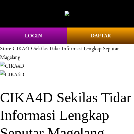
O
0
p
e
n
LOGIN
DAFTAR
M
e
Store
CIKA4D Sekilas Tidar Informasi Lengkap Seputar
n
Magelang
u
CIKA4D Sekilas Tidar
Informasi Lengkap
Seputar Magelang