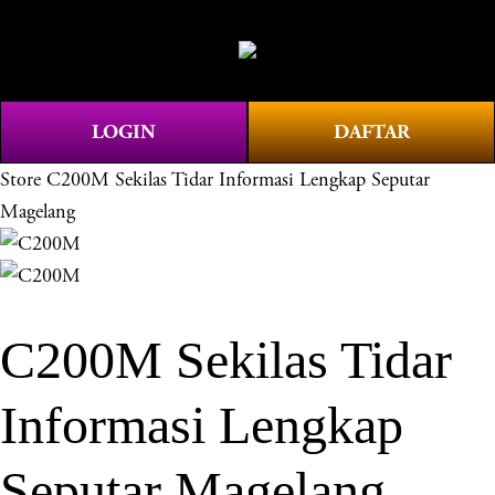
O
0
p
e
n
LOGIN
DAFTAR
M
e
Store
C200M Sekilas Tidar Informasi Lengkap Seputar
n
Magelang
u
C200M Sekilas Tidar
Informasi Lengkap
Seputar Magelang