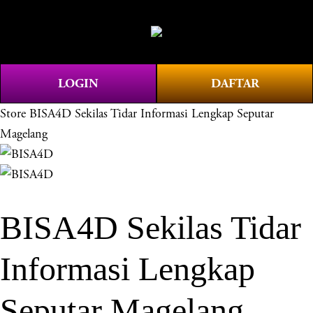
O
0
p
e
n
LOGIN
DAFTAR
M
e
Store
BISA4D Sekilas Tidar Informasi Lengkap Seputar
n
Magelang
u
BISA4D Sekilas Tidar
Informasi Lengkap
Seputar Magelang