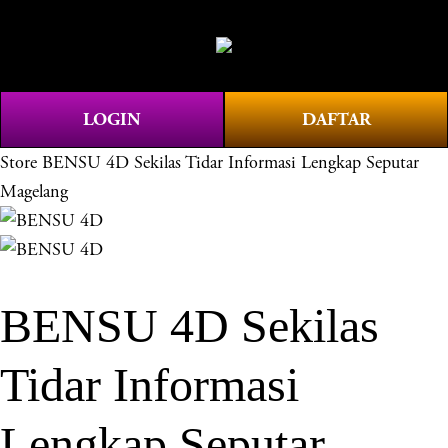
O
0
p
e
n
LOGIN
DAFTAR
M
e
Store
BENSU 4D Sekilas Tidar Informasi Lengkap Seputar
n
Magelang
u
BENSU 4D Sekilas
Tidar Informasi
Lengkap Seputar