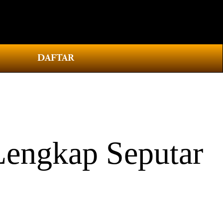
0
DAFTAR
Lengkap Seputar