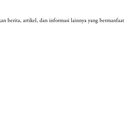
berita, artikel, dan informasi lainnya yang bermanfaat