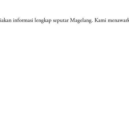
kan informasi lengkap seputar Magelang. Kami menawarkan 