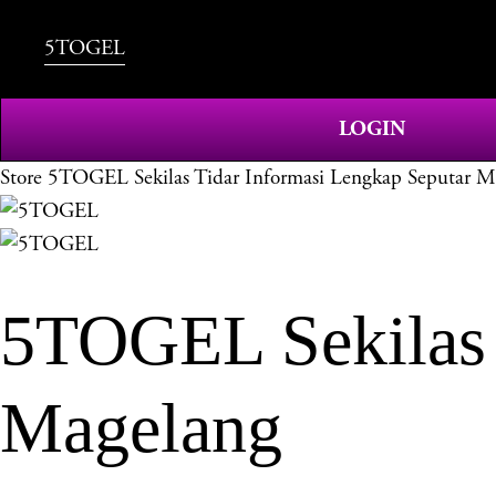
5TOGEL
LOGIN
Store
5TOGEL Sekilas Tidar Informasi Lengkap Seputar M
5TOGEL Sekilas 
Magelang