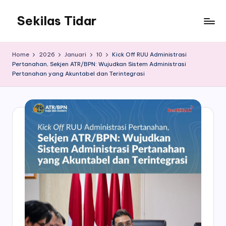
Sekilas Tidar
Skip
to
Informasi
content
Seputar
Home
2026
Januari
10
Kick Off RUU Administrasi
Magelang
Pertanahan, Sekjen ATR/BPN: Wujudkan Sistem Administrasi
Pertanahan yang Akuntabel dan Terintegrasi