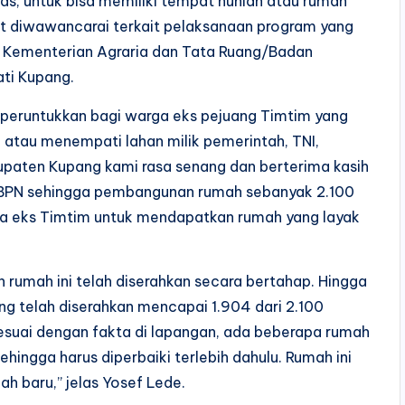
itas, untuk bisa memiliki tempat hunian atau rumah
saat diwawancarai terkait pelaksanaan program yang
si Kementerian Agraria dan Tata Ruang/Badan
ati Kupang.
 diperuntukkan bagi warga eks pejuang Timtim yang
n atau menempati lahan milik pemerintah, TNI,
paten Kupang kami rasa senang dan berterima kasih
BPN sehingga pembangunan rumah sebanyak 2.100
arga eks Timtim untuk mendapatkan rumah yang layak
n rumah ini telah diserahkan secara bertahap. Hingga
yang telah diserahkan mencapai 1.904 dari 2.100
 sesuai dengan fakta di lapangan, ada beberapa rumah
hingga harus diperbaiki terlebih dahulu. Rumah ini
h baru,” jelas Yosef Lede.