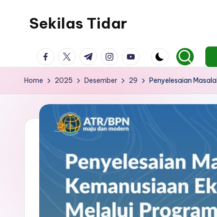
Sekilas Tidar
Skip
to
Informasi
content
facebook.com
twitter.com
t.me
instagram.com
youtube.com
Seputar
Magelang
Home
2025
Desember
29
Penyelesaian Masala