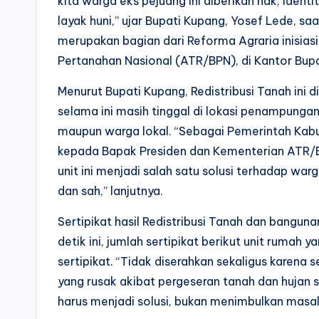
kita warga eks pejuang ini diberikan hak, ident
layak huni,” ujar Bupati Kupang, Yosef Lede, 
merupakan bagian dari Reforma Agraria inisia
Pertanahan Nasional (ATR/BPN), di Kantor Bup
Menurut Bupati Kupang, Redistribusi Tanah ini
selama ini masih tinggal di lokasi penampunga
maupun warga lokal. “Sebagai Pemerintah Kabu
kepada Bapak Presiden dan Kementerian ATR/
unit ini menjadi salah satu solusi terhadap w
dan sah,” lanjutnya.
Sertipikat hasil Redistribusi Tanah dan banguna
detik ini, jumlah sertipikat berikut unit rumah 
sertipikat. “Tidak diserahkan sekaligus karena
yang rusak akibat pergeseran tanah dan hujan se
harus menjadi solusi, bukan menimbulkan masala