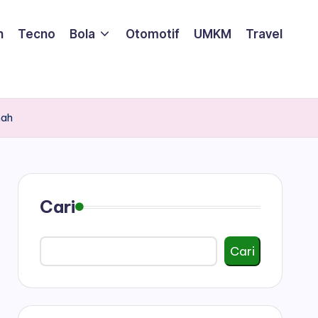
n
Tecno
Bola
Otomotif
UMKM
Travel
nah
Cari
Cari