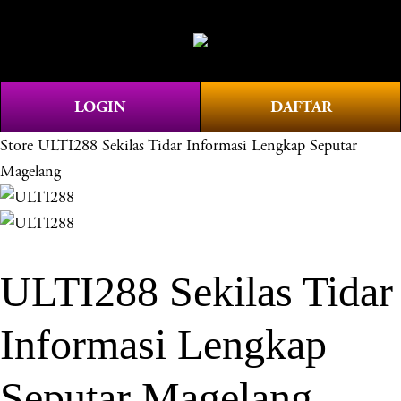
O
0
p
e
n
LOGIN
DAFTAR
M
e
Store
ULTI288 Sekilas Tidar Informasi Lengkap Seputar
n
Magelang
u
ULTI288 Sekilas Tidar
Informasi Lengkap
Seputar Magelang