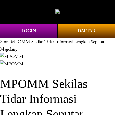
O
0
p
e
n
LOGIN
DAFTAR
M
e
Store
MPOMM Sekilas Tidar Informasi Lengkap Seputar
n
Magelang
u
MPOMM Sekilas
Tidar Informasi
Lengkap Seputar